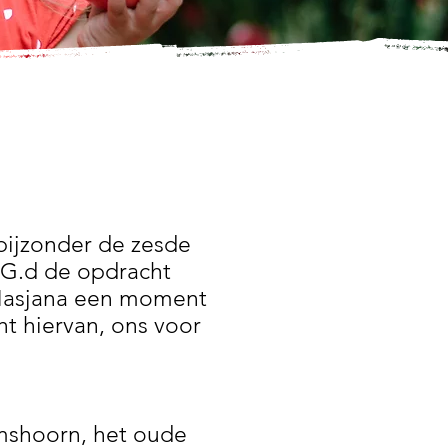
 bijzonder de zesde
 G.d de opdracht
 Hasjana een moment
ht hiervan, ons voor
amshoorn, het oude