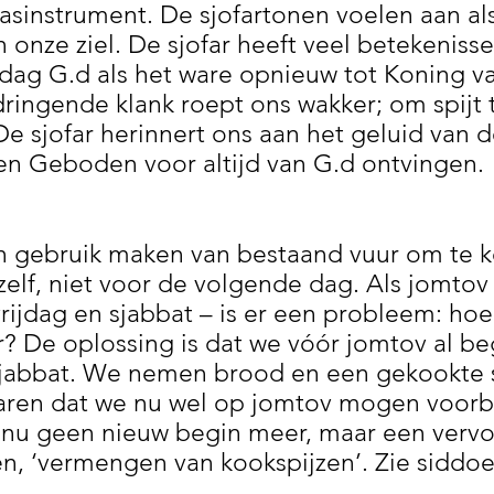
asinstrument. De sjofartonen voelen aan a
n onze ziel. De sjofar heeft veel betekenisse
 dag G.d als het ware opnieuw tot Koning va
ringende klank roept ons wakker; om spijt 
e sjofar herinnert ons aan het geluid van d
Tien Geboden voor altijd van G.d ontvingen.
gebruik maken van bestaand vuur om te ko
elf, niet voor de volgende dag. Als jomto
 vrijdag en sjabbat – is er een probleem: h
r? De oplossing is dat we vóór jomtov al b
sjabbat. We nemen brood en een gekookte s
laren dat we nu wel op jomtov mogen voor
s nu geen nieuw begin meer, maar een verv
en, ‘vermengen van kookspijzen’. Zie siddoe