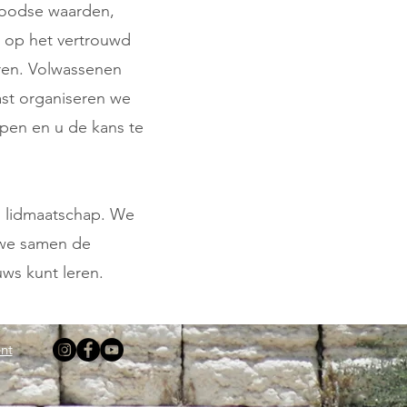
Joodse waarden,
ht op het vertrouwd
ren. Volwassenen
st organiseren we
pen en u de kans te
n lidmaatschap. We
 we samen de
ws kunt leren.
nt