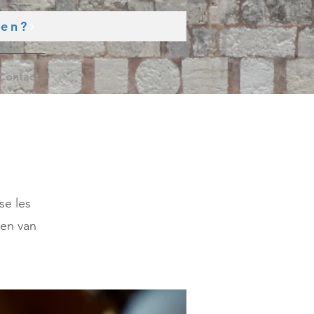
den?
Contact
se les
en van