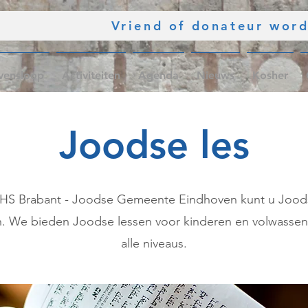
Vriend of donateur wor
vensloop
Activiteiten
Agenda
Nieuws
Kosher
Joodse les
IHS Brabant - Joodse Gemeente Eindhoven kunt u Jood
n. We bieden Joodse lessen voor kinderen en volwassen
alle niveaus.