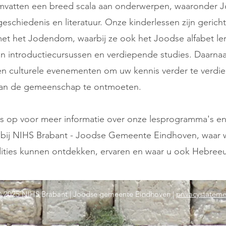
vatten een breed scala aan onderwerpen, waaronder 
geschiedenis en literatuur. Onze kinderlessen zijn geric
et het Jodendom, waarbij ze ook het Joodse alfabet le
 introductiecursussen en verdiepende studies. Daarnaa
en culturele evenementen om uw kennis verder te verdie
van de gemeenschap te ontmoeten.
 op voor meer informatie over onze lesprogramma's e
 bij NIHS Brabant - Joodse Gemeente Eindhoven, waar
dities kunnen ontdekken, ervaren en waar u ook Hebreeu
 2025 NIHS Brabant | Joodse gemeente Eindhoven |
privacystateme