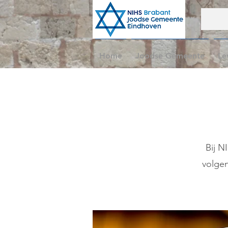
Home
Joodse Gemeente
Le
Bij N
volge