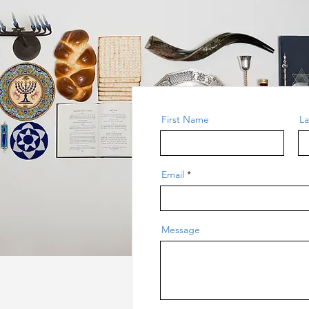
First Name
L
Email
Message