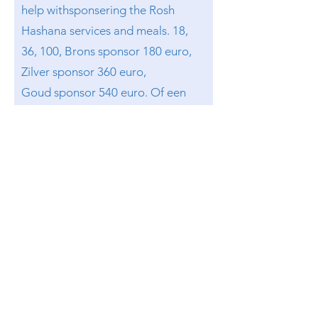
help withsponsering the Rosh
Hashana services and meals. 18,
36, 100, Brons sponsor 180 euro,
Zilver sponsor 360 euro,
Goud
sponsor 540 euro. Of een
ander bedrag. Dank!
Verzend formulier >
Betaal hier / Pay here