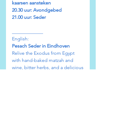
kaarsen aansteken
20.30 uur: Avondgebed
21.00 uur: Seder
_____________
English:
Pesach Seder in Eindhoven
Relive the Exodus from Egypt
with hand-baked matzah and
wine, bitter herbs, and a delicious
meal prepared by a chef from
Israel.
Monday, April 22
8:00 PM: Reception and lighting
of holiday candles
8:30 PM: Evening prayers
9:00 PM: Seder"