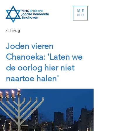
ME
NU
< Terug
Joden vieren
Chanoeka: 'Laten we
de oorlog hier niet
naartoe halen'