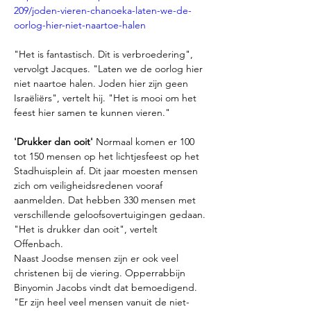
209/joden-vieren-chanoeka-laten-we-de-
oorlog-hier-niet-naartoe-halen
"Het is fantastisch. Dit is verbroedering", 
vervolgt Jacques. "Laten we de oorlog hier 
niet naartoe halen. Joden hier zijn geen 
Israëliërs", vertelt hij. "Het is mooi om het 
feest hier samen te kunnen vieren."
'Drukker dan ooit' 
Normaal komen er 100 
tot 150 mensen op het lichtjesfeest op het 
Stadhuisplein af. Dit jaar moesten mensen 
zich om veiligheidsredenen vooraf 
aanmelden. Dat hebben 330 mensen met 
verschillende geloofsovertuigingen gedaan. 
"Het is drukker dan ooit", vertelt 
Offenbach.
Naast Joodse mensen zijn er ook veel 
christenen bij de viering. Opperrabbijn 
Binyomin Jacobs vindt dat bemoedigend. 
"Er zijn heel veel mensen vanuit de niet-