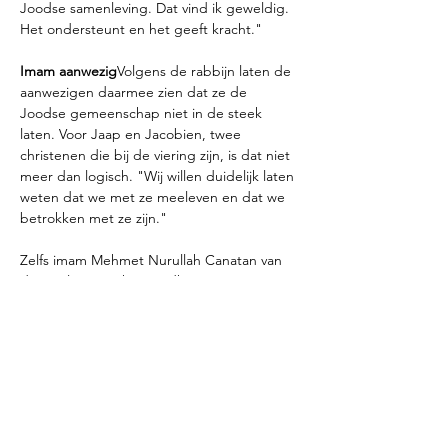
Joodse samenleving. Dat vind ik geweldig. 
Het ondersteunt en het geeft kracht."
Imam aanwezig
Volgens de rabbijn laten de 
aanwezigen daarmee zien dat ze de 
Joodse gemeenschap niet in de steek 
laten. Voor Jaap en Jacobien, twee 
christenen die bij de viering zijn, is dat niet 
meer dan logisch. "Wij willen duidelijk laten 
weten dat we met ze meeleven en dat we 
betrokken met ze zijn."
Zelfs imam Mehmet Nurullah Canatan van 
de Mevlana Moskee Eindhoven was 
aanwezig op het joodse feest. Ook waren 
er speeches van rabbijn Jacobs en de 
Eindhovense burgemeester Jeroen 
Dijsselbloem. "Laat het ontsteken van het 
licht ook het begin op de terugkeer van 
hoop zijn. Hoop, vrede, verbinding, 
verzoening", zegt Dijsselbloem, waarna hij 