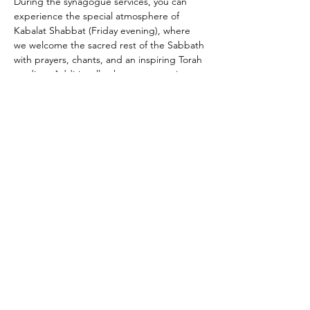
During the synagogue services, you can 
experience the special atmosphere of 
Kabalat Shabbat (Friday evening), where 
we welcome the sacred rest of the Sabbath 
with prayers, chants, and an inspiring Torah 
reading. Additionally, there are morning 
services on Shabbat and holidays, where 
we delve into Judaism.
Please contact us at 06 36268005 to discuss 
the available dates and times of our 
synagogue services. We look forward to 
welcoming you to our synagogue, where 
we can together experience the spiritual 
connection and joy of Jewish prayer 
services.
Deel dit evenement