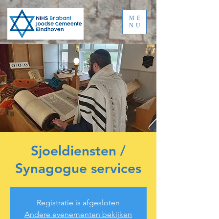
ME
NU
Sjoeldiensten /
Synagogue services
Registratie is afgesloten
Andere evenementen bekijken