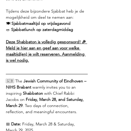
Tijdens deze bijzondere Sjabbat heb je de 
mogelijkheid om deel te nemen aan:
🍽 
Sjabbatmaaltijd op vrijdagavond
🥗 
Sjabbatlunch op zaterdagmiddag
Deze Shabbaton is volledig gesponsord! 🎉 
Meld je hier aan en geef aan voor welke 
maaltijd(en) je wilt reserveren. Aanmelding 
is wel nodig.
🇬🇧 The 
Jewish Community of Eindhoven – 
NIHS Brabant
 warmly invites you to an 
inspiring 
Shabbaton
 with Chief Rabbi 
Jacobs on 
Friday, March 28, and Saturday, 
March 29
. Two days of connection, 
reflection, and meaningful encounters.
📅 
Date:
 Friday, March 28 & Saturday, 
March 29, 2025