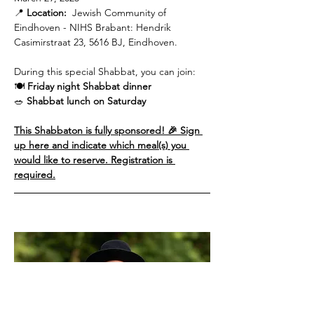
📍 
Location:
  Jewish Community of 
Eindhoven - NIHS Brabant: Hendrik 
Casimirstraat 23, 5616 BJ, Eindhoven.
During this special Shabbat, you can join:
🍽 
Friday night Shabbat dinner
🥗 
Shabbat lunch on Saturday
This Shabbaton is fully sponsored! 🎉 Sign 
up here and indicate which meal(s) you 
would like to reserve. Registration is 
required.