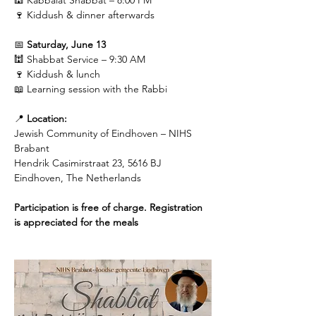
🕍 Kabbalat Shabbat – 8:00 PM
🍷 Kiddush & dinner afterwards
📅 
Saturday, June 13
🕍 Shabbat Service – 9:30 AM
🍷 Kiddush & lunch
📖 Learning session with the Rabbi
📍 
Location:
Jewish Community of Eindhoven – NIHS 
Brabant
Hendrik Casimirstraat 23, 5616 BJ 
Eindhoven, The Netherlands
Participation is free of charge. Registration 
is appreciated for the meals