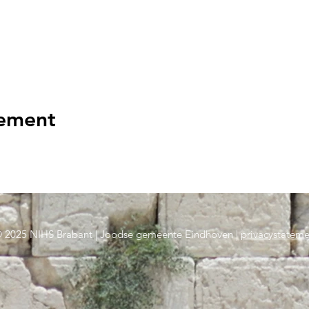
nement
 2025 NIHS Brabant | Joodse gemeente Eindhoven |
privacystateme