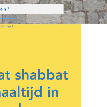
den?
Contact
at shabbat
aaltijd in