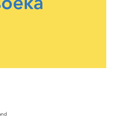
soeka
and