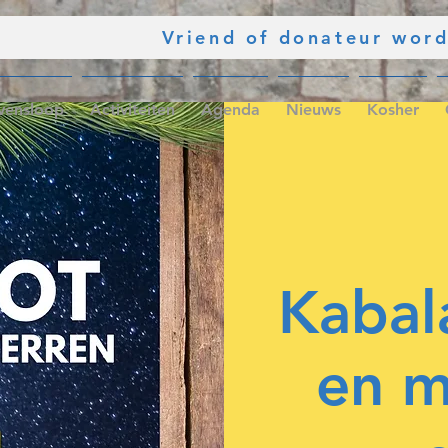
Vriend of donateur wor
vensloop
Activiteiten
Agenda
Nieuws
Kosher
Kabal
en m