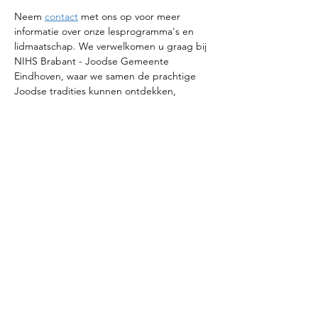
Neem 
contact
 met ons op voor meer 
informatie over onze lesprogramma's en 
lidmaatschap. We verwelkomen u graag bij 
NIHS Brabant - Joodse Gemeente 
Eindhoven, waar we samen de prachtige 
Joodse tradities kunnen ontdekken, 
ervaren en waar u ook Hebreeuws kunt 
leren.
Deel dit evenement
© 2025 NIHS Brabant | Joodse gemeente
Eindhoven |
privacystatement