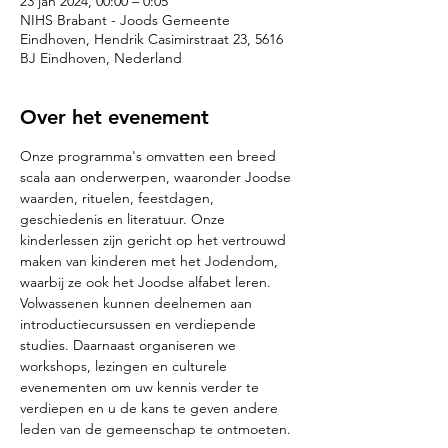
23 jan 2024, 00:00 – 0:05
NIHS Brabant - Joods Gemeente
Eindhoven, Hendrik Casimirstraat 23, 5616
BJ Eindhoven, Nederland
Over het evenement
Onze programma's omvatten een breed 
scala aan onderwerpen, waaronder Joodse 
waarden, rituelen, feestdagen, 
geschiedenis en literatuur. Onze 
kinderlessen zijn gericht op het vertrouwd 
maken van kinderen met het Jodendom, 
waarbij ze ook het Joodse alfabet leren. 
Volwassenen kunnen deelnemen aan 
introductiecursussen en verdiepende 
studies. Daarnaast organiseren we 
workshops, lezingen en culturele 
evenementen om uw kennis verder te 
verdiepen en u de kans te geven andere 
leden van de gemeenschap te ontmoeten.