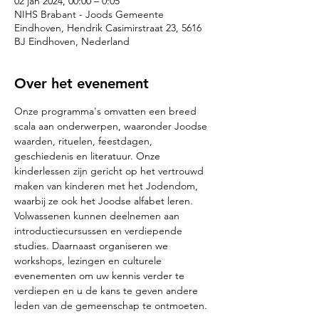
02 jan 2024, 00:00 – 0:05
NIHS Brabant - Joods Gemeente
Eindhoven, Hendrik Casimirstraat 23, 5616
BJ Eindhoven, Nederland
Over het evenement
Onze programma's omvatten een breed 
scala aan onderwerpen, waaronder Joodse 
waarden, rituelen, feestdagen, 
geschiedenis en literatuur. Onze 
kinderlessen zijn gericht op het vertrouwd 
maken van kinderen met het Jodendom, 
waarbij ze ook het Joodse alfabet leren. 
Volwassenen kunnen deelnemen aan 
introductiecursussen en verdiepende 
studies. Daarnaast organiseren we 
workshops, lezingen en culturele 
evenementen om uw kennis verder te 
verdiepen en u de kans te geven andere 
leden van de gemeenschap te ontmoeten.