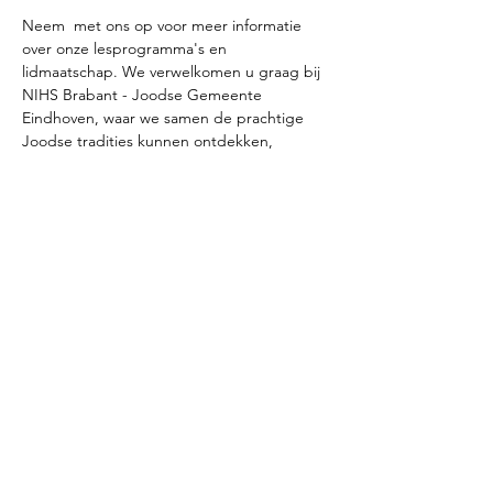
Neem 
 met ons op voor meer informatie 
over onze lesprogramma's en 
lidmaatschap. We verwelkomen u graag bij 
NIHS Brabant - Joodse Gemeente 
Eindhoven, waar we samen de prachtige 
Joodse tradities kunnen ontdekken, 
ervaren en waar u ook Hebreeuws kunt 
leren.
contact
Deel dit evenement
© 2025 NIHS Brabant | Joodse gemeente
Eindhoven |
privacystatement