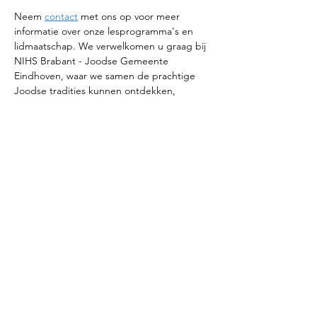
Neem 
contact
 met ons op voor meer 
informatie over onze lesprogramma's en 
lidmaatschap. We verwelkomen u graag bij 
NIHS Brabant - Joodse Gemeente 
Eindhoven, waar we samen de prachtige 
Joodse tradities kunnen ontdekken, 
ervaren en waar u ook Hebreeuws kunt 
leren.
Deel dit evenement
© 2025 NIHS Brabant | Joodse gemeente
Eindhoven |
privacystatement