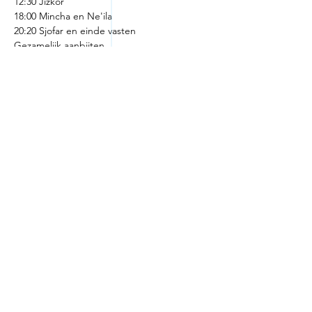
12:30 Jizkor
18:00 Mincha en Ne'ila
20:20 Sjofar en einde vasten
Gezamelijk aanbijten
Deel dit evenement
© 2025 NIHS Brabant | Joodse gemeente
Eindhoven |
privacystatement