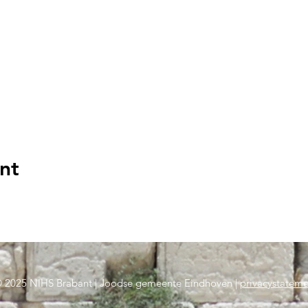
nt
 2025 NIHS Brabant | Joodse gemeente Eindhoven |
privacystateme