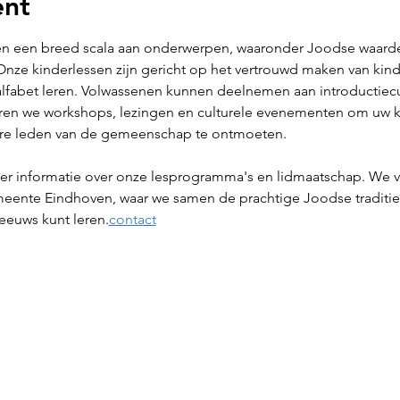
ent
 een breed scala aan onderwerpen, waaronder Joodse waarden,
. Onze kinderlessen zijn gericht op het vertrouwd maken van k
alfabet leren. Volwassenen kunnen deelnemen aan introductiec
eren we workshops, lezingen en culturele evenementen om uw k
ere leden van de gemeenschap te ontmoeten.
er informatie over onze lesprogramma's en lidmaatschap. We v
eente Eindhoven, waar we samen de prachtige Joodse traditie
eeuws kunt leren.
contact