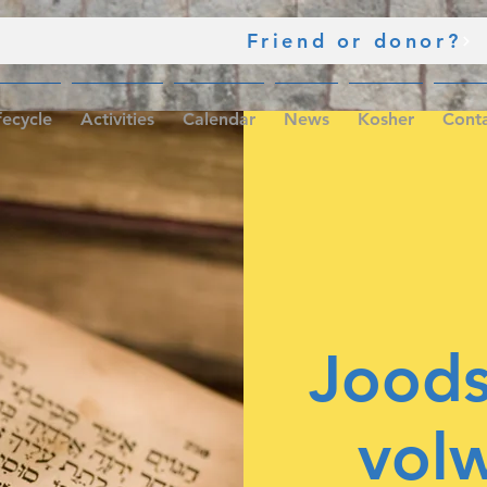
Friend or donor?
fecycle
Activities
Calendar
News
Kosher
Cont
Joods
vol