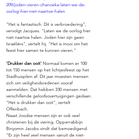
209/joden-vieren-chanoeka-laten-we-de-
oorlog-hier-niet-naartoe-halen
"Het is fantastisch. Dit is verbroedering", 
vervolgt Jacques. "Laten we de oorlog hier 
niet naartoe halen. Joden hier zijn geen 
Israëliërs", vertelt hij. "Het is mooi om het 
feest hier samen te kunnen vieren."
'Drukker dan ooit' 
Normaal komen er 100 
tot 150 mensen op het lichtjesfeest op het 
Stadhuisplein af. Dit jaar moesten mensen 
zich om veiligheidsredenen vooraf 
aanmelden. Dat hebben 330 mensen met 
verschillende geloofsovertuigingen gedaan. 
"Het is drukker dan ooit", vertelt 
Offenbach.
Naast Joodse mensen zijn er ook veel 
christenen bij de viering. Opperrabbijn 
Binyomin Jacobs vindt dat bemoedigend. 
"Er zijn heel veel mensen vanuit de niet-