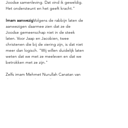
Joodse samenleving. Dat vind ik geweldig. 
Het ondersteunt en het geeft kracht."
Imam aanwezig
Volgens de rabbijn laten de 
aanwezigen daarmee zien dat ze de 
Joodse gemeenschap niet in de steek 
laten. Voor Jaap en Jacobien, twee 
christenen die bij de viering zijn, is dat niet 
meer dan logisch. "Wij willen duidelijk laten 
weten dat we met ze meeleven en dat we 
betrokken met ze zijn."
Zelfs imam Mehmet Nurullah Canatan van 
de Mevlana Moskee Eindhoven was 
aanwezig op het joodse feest. Ook waren 
er speeches van rabbijn Jacobs en de 
Eindhovense burgemeester Jeroen 
Dijsselbloem. "Laat het ontsteken van het 
licht ook het begin op de terugkeer van 
hoop zijn. Hoop, vrede, verbinding, 
verzoening", zegt Dijsselbloem, waarna hij 