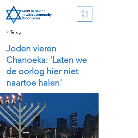
ME
NU
< Terug
Joden vieren
Chanoeka: 'Laten we
de oorlog hier niet
naartoe halen'