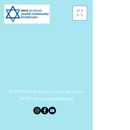
ME
NU
© 2025 NIHS Brabant | Joodse gemeente
Eindhoven |
privacystatement