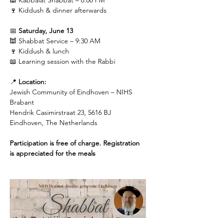
🕍 Kabbalat Shabbat – 8:00 PM
🍷 Kiddush & dinner afterwards
📅 
Saturday, June 13
🕍 Shabbat Service – 9:30 AM
🍷 Kiddush & lunch
📖 Learning session with the Rabbi
📍 
Location:
Jewish Community of Eindhoven – NIHS 
Brabant
Hendrik Casimirstraat 23, 5616 BJ 
Eindhoven, The Netherlands
Participation is free of charge. Registration 
is appreciated for the meals