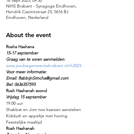
16 Sept 2023, 09:30
NIHS Brabant - Synagoge Eindhoven,
Hendrik Casimirstraat 23, 5616 BJ
Eindhoven, Nederland
About the event
Rosha Hashana
15-17 september
Graag van te voren aanmelden:
www.joodsegemeentebrabant.nl/rh2023 
Voor meer informatie:
Email: RabbijnSimcha@gmail.com
Bel: 0636357593
Rosh Hashanah avond
Vrijdag 15 september
19.00 uur
Shabbat en Jom tow kaarsen aansteken
Kiddush en appeltje met honing
Feestelijke maaltijd
Rosh Hashanah