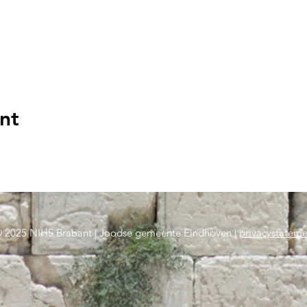
nt
 2025 NIHS Brabant | Joodse gemeente Eindhoven |
privacystateme