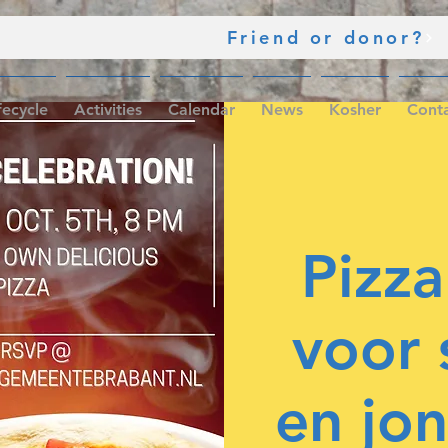
Friend or donor?
fecycle
Activities
Calendar
News
Kosher
Cont
Pizza
voor 
en jon