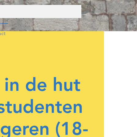
act
 in de hut
studenten
geren (18-