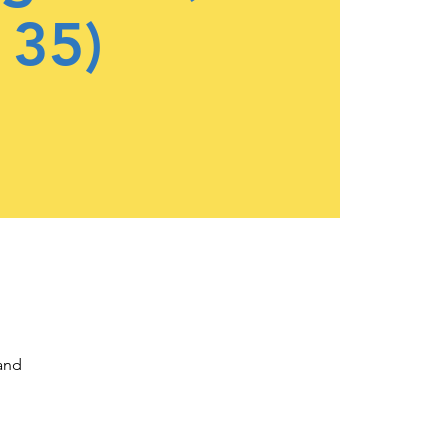
35)
and