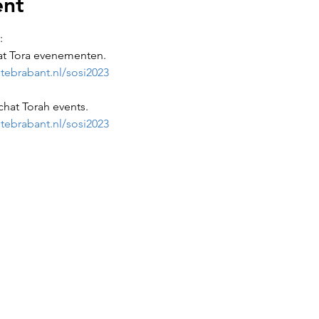
ent
:
at Tora evenementen.
ebrabant.nl/sosi2023
chat Torah events.
ebrabant.nl/sosi2023