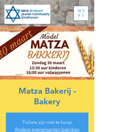
ME
NU
Matza Bakerij -
Bakery
Tickets zijn niet te koop
Andere evenementen bekijken