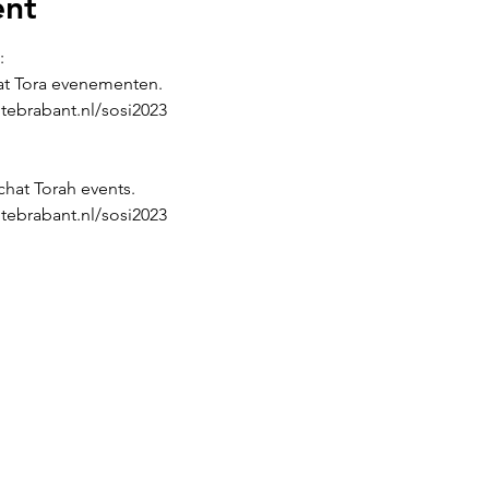
ent
:
at Tora evenementen.
ebrabant.nl/sosi2023
chat Torah events.
ebrabant.nl/sosi2023