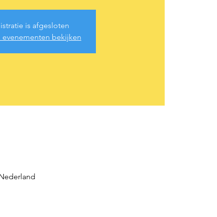
stratie is afgesloten
 evenementen bekijken
 Nederland