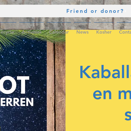
Friend or donor?
fecycle
Activities
Calendar
News
Kosher
Cont
Kaball
en m