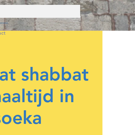
act
at shabbat
aaltijd in
soeka