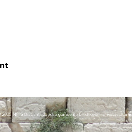
nt
 2025 NIHS Brabant | Joodse gemeente Eindhoven |
privacystateme